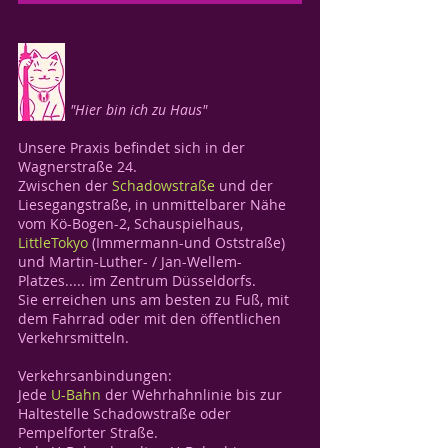
"Hier bin ich zu Haus"
Unsere Praxis befindet sich in der
Wagnerstraße 24.
Zwischen der
Schadowstraße
und
der
Liesegangstraße
, in unmittelbarer Nähe
vom
Kö-Bogen-2, Schauspielhaus
,
LittleTokyo
(Immermann-und Oststraße)
und
Martin-Luther- / Jan-Wellem-
Platzes
..... im Zentrum Düsseldorfs.
Sie erreichen uns am besten zu Fuß, mit
dem Fahrrad oder mit den öffentlichen
Verkehrsmitteln.
Verkehrsanbindungen:
Jede
U-Bahn
der Wehrhahnlinie bis zur
Haltestelle
Schadowstraße oder
Pempelforter Straße
.